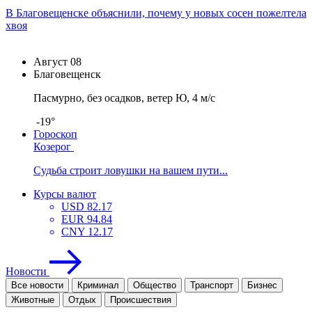
В Благовещенске объяснили, почему у новых сосен пожелтела
хвоя
Август
08
Благовещенск
Пасмурно, без осадков, ветер Ю, 4 м/с
-19°
Гороскоп
Козерог
Судьба строит ловушки на вашем пути...
Курсы валют
USD
82.17
EUR
94.84
CNY
12.17
Новости
Все новости
Криминал
Общество
Транспорт
Бизнес
Животные
Отдых
Проиcшествия