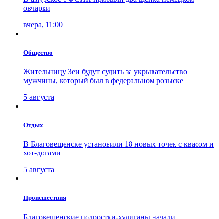
овчарки
вчера, 11:00
Общество
Жительницу Зеи будут судить за укрывательство
мужчины, который был в федеральном розыске
5 августа
Отдых
В Благовещенске установили 18 новых точек с квасом и
хот-догами
5 августа
Проиcшествия
Благовещенские подростки-хулиганы начали