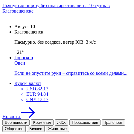
Пьяную женщину без прав арестовали на 10 суток в
Благовещенске
Август
10
Благовещенск
Пасмурно, без осадков, ветер ЮВ, 3 м/с
-21°
Гороскоп
Овен
Если не опустите руки – справитесь со всеми делами...
Курсы валют
USD
82.17
EUR
94.84
CNY
12.17
Новости
Все новости
Криминал
ЖКХ
Проиcшествия
Транспорт
Общество
Бизнес
Животные