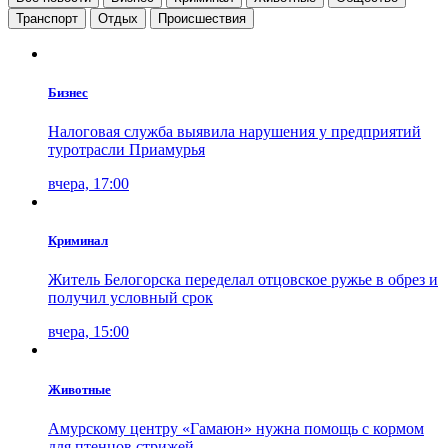
Транспорт
Отдых
Проиcшествия
Бизнес
Налоговая служба выявила нарушения у предприятий
туротрасли Приамурья
вчера, 17:00
Криминал
Житель Белогорска переделал отцовское ружье в обрез и
получил условный срок
вчера, 15:00
Животные
Амурскому центру «Гамаюн» нужна помощь с кормом
для птенцов стрижей