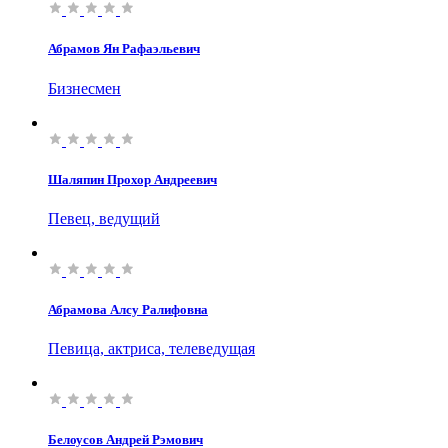
Абрамов Ян Рафаэльевич
Бизнесмен
Шаляпин Прохор Андреевич
Певец, ведущий
Абрамова Алсу Ралифовна
Певица, актриса, телеведущая
Белоусов Андрей Рэмович