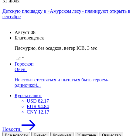
31 июля
Детскую площадку в «Амурском лесу» планируют открыть в
сентябре
Август
08
Благовещенск
Пасмурно, без осадков, ветер ЮВ, 3 м/с
-21°
Гороскоп
Овен
Не стоит стесняться и пытаться быть героем-
одиночкой...
Курсы валют
USD
82.17
EUR
94.84
CNY
12.17
Новости
Все новости
Бизнес
Криминал
Животные
Общество