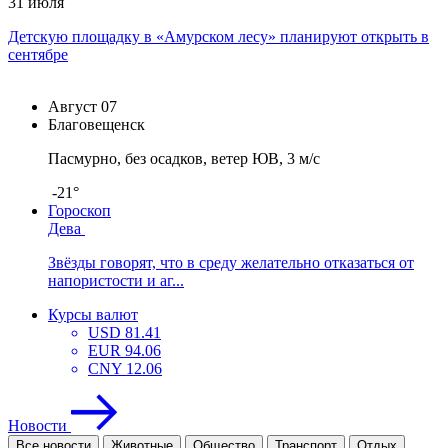
31 июля
Детскую площадку в «Амурском лесу» планируют открыть в
сентябре
Август
07
Благовещенск
Пасмурно, без осадков, ветер ЮВ, 3 м/с
-21°
Гороскоп
Дева
Звёзды говорят, что в среду желательно отказаться от
напористости и аг...
Курсы валют
USD
81.41
EUR
94.06
CNY
12.06
Новости
Все новости
Животные
Общество
Транспорт
Отдых