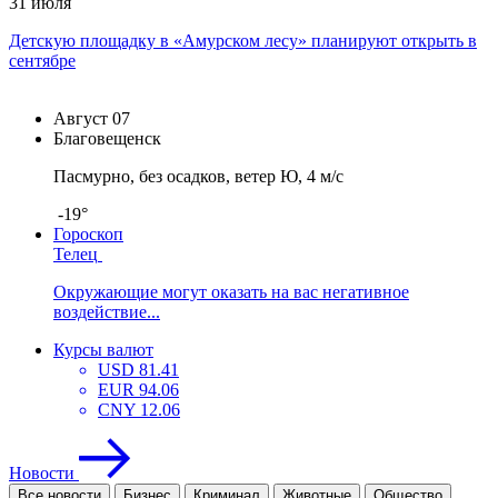
31 июля
Детскую площадку в «Амурском лесу» планируют открыть в
сентябре
Август
07
Благовещенск
Пасмурно, без осадков, ветер Ю, 4 м/с
-19°
Гороскоп
Телец
Окружающие могут оказать на вас негативное
воздействие...
Курсы валют
USD
81.41
EUR
94.06
CNY
12.06
Новости
Все новости
Бизнес
Криминал
Животные
Общество