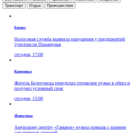
Транспорт
Отдых
Проиcшествия
Бизнес
Налоговая служба выявила нарушения у предприятий
туротрасли Приамурья
сегодня, 17:00
Криминал
Житель Белогорска переделал отцовское ружье в обрез и
получил условный срок
сегодня, 15:00
Животные
Амурскому центру «Гамаюн» нужна помощь с кормом
для птенцов стрижей